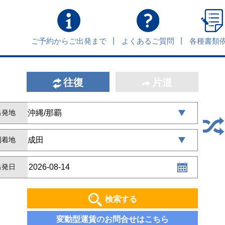
ご予約からご出発まで
よくあるご質問
各種書類
往復
片道
出発地
到着地
出発日
検索する
変動型運賃のお問合せはこちら